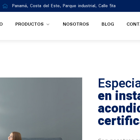
Panamá, Costa del Este, Parque industrial, Calle 5ta
IO
PRODUCTOS
NOSOTROS
BLOG
CONT
Especia
en inst
acondi
certif