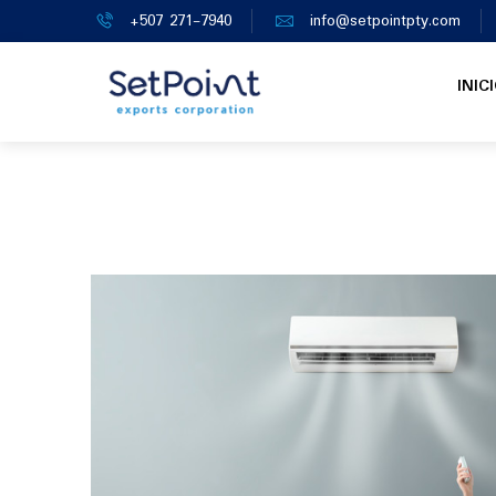
+507 271-7940
info@setpointpty.com
INIC