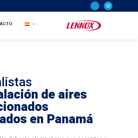
ACTO
listas
alación de aires
cionados
icados en Panamá