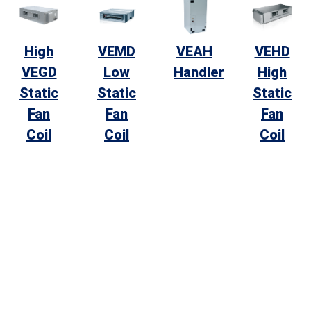
High
VEMD
VEAH
VEHD
VEGD
Low
Handler
High
Static
Static
Static
Fan
Fan
Fan
Coil
Coil
Coil