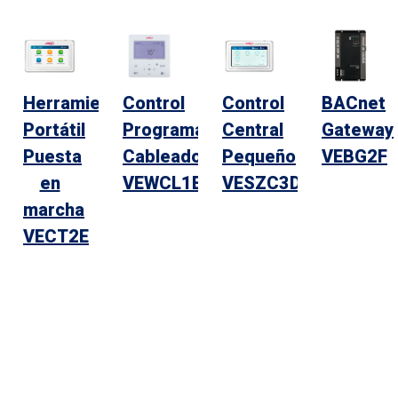
Herramienta
Control
Control
BACnet
Portátil
Programable
Central
Gateway
Puesta
Cableado
Pequeño
VEBG2F
en
VEWCL1E
VESZC3D
marcha
VECT2E