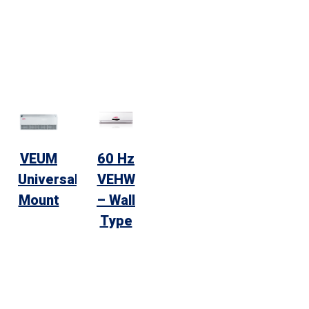
VEUM
60 Hz
Universal
VEHW
Mount
– Wall
Type