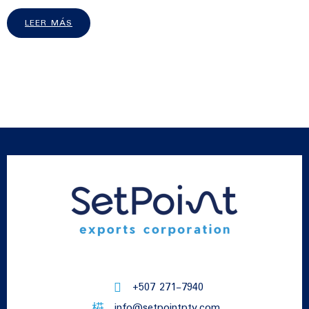
LEER MÁS
+507 271-7940
info@setpointpty.com