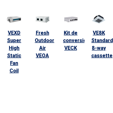
VEXD
Fresh
Kit de
VE8K
Super
Outdoor
conversión
Standard
High
Air
VECK
8-way
Static
VEOA
cassette
Fan
Coil