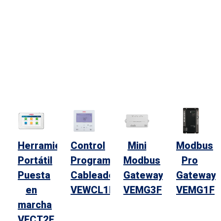
Herramienta
Control
Mini
Modbus
Portátil
Programable
Modbus
Pro
Puesta
Cableado
Gateway
Gateway
en
VEWCL1E
VEMG3F
VEMG1F
marcha
VECT2E