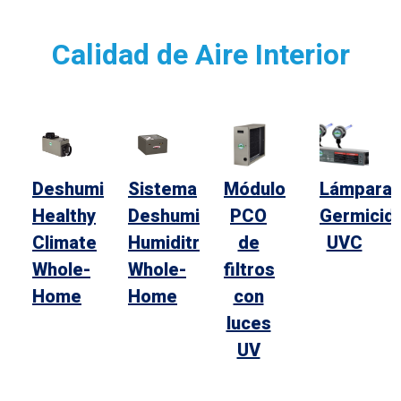
Calidad de Aire Interior
Deshumidificador
Sistema
Módulo
Lámpara
Healthy
Deshumidificador
PCO
Germicid
Climate
Humiditrol
de
UVC
Whole-
Whole-
filtros
Home
Home
con
luces
UV