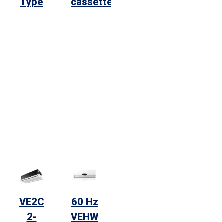
Type
cassette
VE2C
60 Hz
2-
VEHW