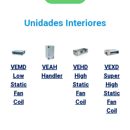
Unidades Interiores
VEMD
VEAH
VEHD
VEXD
Low
Handler
High
Super
Static
Static
High
Fan
Fan
Static
Coil
Coil
Fan
Coil