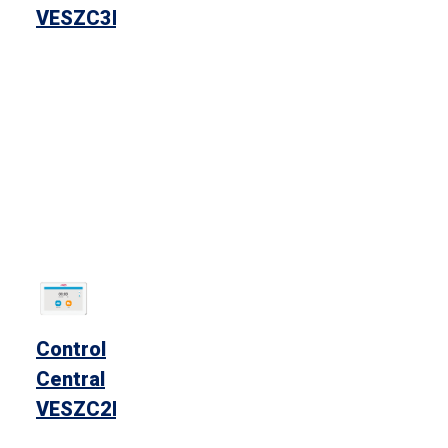
VESZC3D
Control
Central
VESZC2D