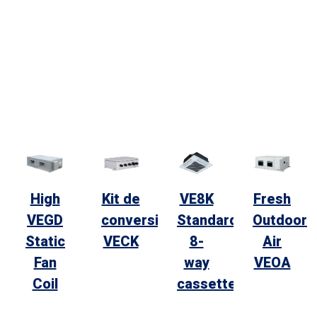
High
Kit de
VE8K
Fresh
VEGD
conversión
Standard
Outdoor
Static
VECK
8-
Air
Fan
way
VEOA
Coil
cassette