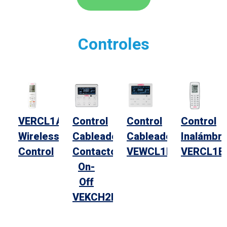
Controles
VERCL1A
Control
Control
Control
Wireless
Cableado
Cableado
Inalámbri
Control
Contacto
VEWCL1B
VERCL1B
On-
Off
VEKCH2B