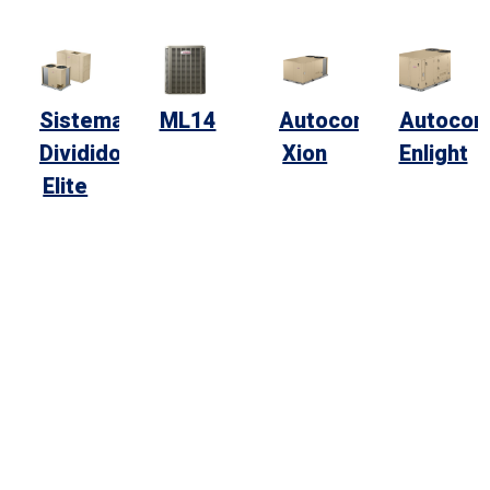
Sistemas
ML14
Autocontenidas
Autocon
Divididos
Xion
Enlight
Elite