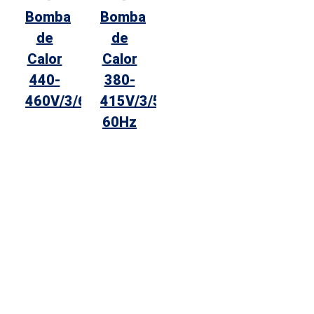
Bomba
Bomba
de
de
Calor
Calor
440-
380-
460V/3/60Hz
415V/3/50-
60Hz