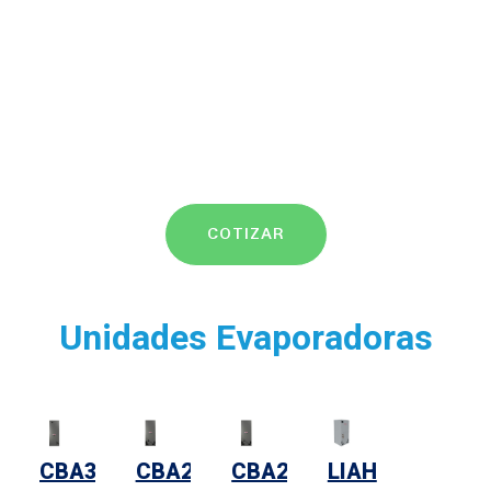
COTIZAR
Unidades Evaporadoras
CBA38MV
CBA25UH
CBA25UHV
LIAH