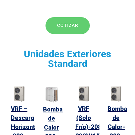
COTIZAR
Unidades Exteriores
Standard
VRF –
VRF
Bomba
Bomba
Descarga
(Solo
de
de
Horizontal
Frío)-208-
Calor-
Calor